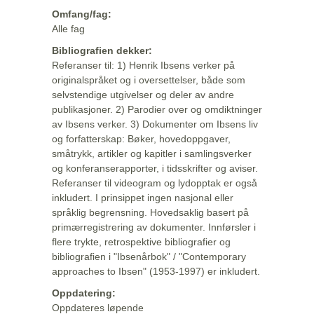
Omfang/fag:
Alle fag
Bibliografien dekker:
Referanser til: 1) Henrik Ibsens verker på
originalspråket og i oversettelser, både som
selvstendige utgivelser og deler av andre
publikasjoner. 2) Parodier over og omdiktninger
av Ibsens verker. 3) Dokumenter om Ibsens liv
og forfatterskap: Bøker, hovedoppgaver,
småtrykk, artikler og kapitler i samlingsverker
og konferanserapporter, i tidsskrifter og aviser.
Referanser til videogram og lydopptak er også
inkludert. I prinsippet ingen nasjonal eller
språklig begrensning. Hovedsaklig basert på
primærregistrering av dokumenter. Innførsler i
flere trykte, retrospektive bibliografier og
bibliografien i "Ibsenårbok" / "Contemporary
approaches to Ibsen" (1953-1997) er inkludert.
Oppdatering:
Oppdateres løpende