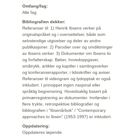
Omfang/fag:
Alle fag
Bibliografien dekker:
Referanser til: 1) Henrik Ibsens verker på
originalspråket og i oversettelser, både som
selvstendige utgivelser og deler av andre
publikasjoner. 2) Parodier over og omdiktninger
av Ibsens verker. 3) Dokumenter om Ibsens liv
og forfatterskap: Bøker, hovedoppgaver,
småtrykk, artikler og kapitler i samlingsverker
og konferanserapporter, i tidsskrifter og aviser.
Referanser til videogram og lydopptak er også
inkludert. I prinsippet ingen nasjonal eller
språklig begrensning. Hovedsaklig basert på
primærregistrering av dokumenter. Innførsler i
flere trykte, retrospektive bibliografier og
bibliografien i "Ibsenårbok" / "Contemporary
approaches to Ibsen" (1953-1997) er inkludert.
Oppdatering:
Oppdateres løpende