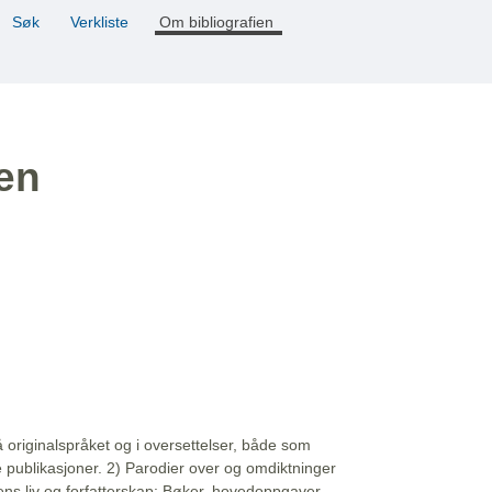
Søk
Verkliste
Om bibliografien
ien
å originalspråket og i oversettelser, både som
e publikasjoner. 2) Parodier over og omdiktninger
ns liv og forfatterskap: Bøker, hovedoppgaver,