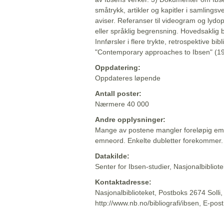
småtrykk, artikler og kapitler i samlingsv
aviser. Referanser til videogram og lydop
eller språklig begrensning. Hovedsaklig 
Innførsler i flere trykte, retrospektive bib
"Contemporary approaches to Ibsen" (19
Oppdatering:
Oppdateres løpende
Antall poster:
Nærmere 40 000
Andre opplysninger:
Mange av postene mangler foreløpig emn
emneord. Enkelte dubletter forekommer.
Datakilde:
Senter for Ibsen-studier, Nasjonalbiblio
Kontaktadresse:
Nasjonalbiblioteket, Postboks 2674 Solli
http://www.nb.no/bibliografi/ibsen, E-pos
Beskrivelsen sist oppdatert: 2022-06-20