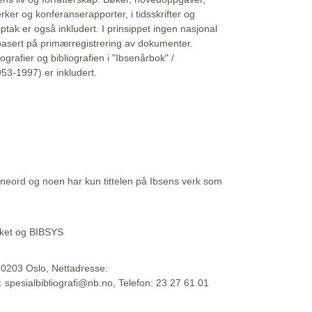
erker og konferanserapporter, i tidsskrifter og
ptak er også inkludert. I prinsippet ingen nasjonal
basert på primærregistrering av dokumenter.
liografier og bibliografien i "Ibsenårbok" /
53-1997) er inkludert.
eord og noen har kun tittelen på Ibsens verk som
teket og BIBSYS
, 0203 Oslo, Nettadresse:
t: spesialbibliografi@nb.no, Telefon: 23 27 61 01
 09:45:34