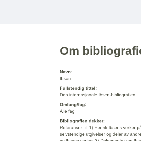
Om bibliograf
Navn:
Ibsen
Fullstendig tittel:
Den internasjonale Ibsen-bibliografien
Omfang/fag:
Alle fag
Bibliografien dekker:
Referanser til: 1) Henrik Ibsens verker p
selvstendige utgivelser og deler av andr
av Ibsens verker. 3) Dokumenter om Ibse