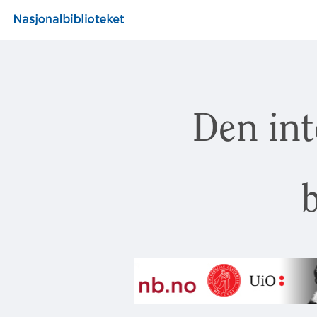
Den int
b