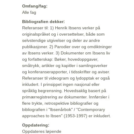
Omfang/fag:
Alle fag
Bibliografien dekker:
Referanser til: 1) Henrik Ibsens verker på
originalspråket og i oversettelser, både som
selvstendige utgivelser og deler av andre
publikasjoner. 2) Parodier over og omdiktninger
av Ibsens verker. 3) Dokumenter om Ibsens liv
og forfatterskap: Bøker, hovedoppgaver,
småtrykk, artikler og kapitler i samlingsverker
og konferanserapporter, i tidsskrifter og aviser.
Referanser til videogram og lydopptak er også
inkludert. I prinsippet ingen nasjonal eller
språklig begrensning. Hovedsaklig basert på
primærregistrering av dokumenter. Innførsler i
flere trykte, retrospektive bibliografier og
bibliografien i "Ibsenårbok" / "Contemporary
approaches to Ibsen" (1953-1997) er inkludert.
Oppdatering:
Oppdateres løpende