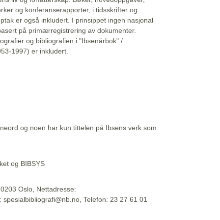
erker og konferanserapporter, i tidsskrifter og
ptak er også inkludert. I prinsippet ingen nasjonal
basert på primærregistrering av dokumenter.
liografier og bibliografien i "Ibsenårbok" /
53-1997) er inkludert.
eord og noen har kun tittelen på Ibsens verk som
teket og BIBSYS
, 0203 Oslo, Nettadresse:
t: spesialbibliografi@nb.no, Telefon: 23 27 61 01
 09:45:34