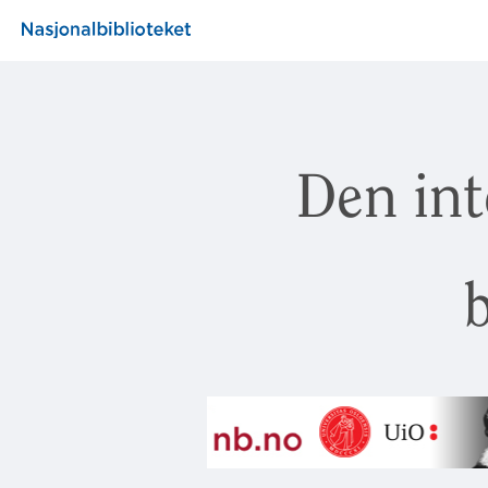
Den int
b