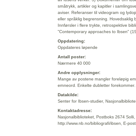
småtrykk, artikler og kapitler i samlingsv
aviser. Referanser til videogram og lydop
eller språklig begrensning. Hovedsaklig 
Innførsler i flere trykte, retrospektive bib
"Contemporary approaches to Ibsen" (19
Oppdatering:
Oppdateres løpende
Antall poster:
Nærmere 40 000
Andre opplysninger:
Mange av postene mangler foreløpig emn
emneord. Enkelte dubletter forekommer.
Datakilde:
Senter for Ibsen-studier, Nasjonalbiblio
Kontaktadresse:
Nasjonalbiblioteket, Postboks 2674 Solli
http://www.nb.no/bibliografi/ibsen, E-pos
Beskrivelsen sist oppdatert: 2022-06-20