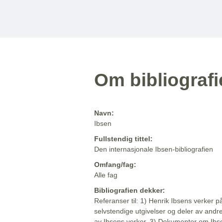
Om bibliograf
Navn:
Ibsen
Fullstendig tittel:
Den internasjonale Ibsen-bibliografien
Omfang/fag:
Alle fag
Bibliografien dekker:
Referanser til: 1) Henrik Ibsens verker p
selvstendige utgivelser og deler av andr
av Ibsens verker. 3) Dokumenter om Ibse