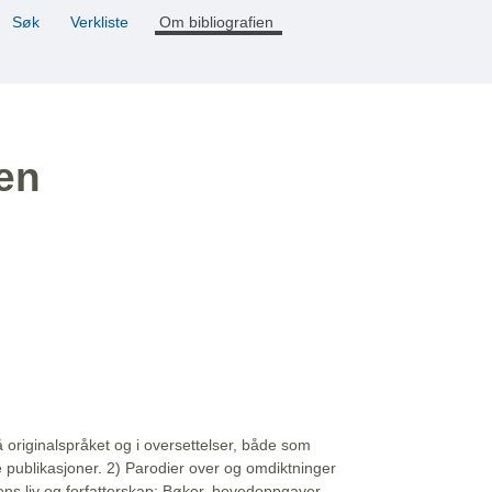
Søk
Verkliste
Om bibliografien
ien
å originalspråket og i oversettelser, både som
e publikasjoner. 2) Parodier over og omdiktninger
ns liv og forfatterskap: Bøker, hovedoppgaver,