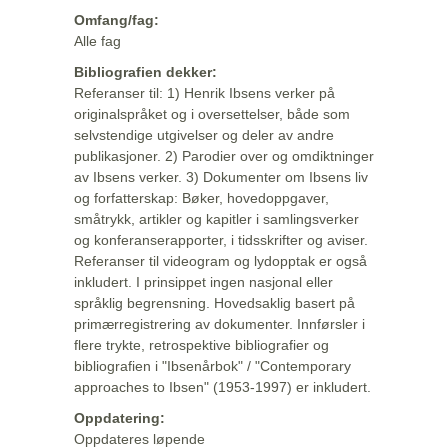
Omfang/fag:
Alle fag
Bibliografien dekker:
Referanser til: 1) Henrik Ibsens verker på
originalspråket og i oversettelser, både som
selvstendige utgivelser og deler av andre
publikasjoner. 2) Parodier over og omdiktninger
av Ibsens verker. 3) Dokumenter om Ibsens liv
og forfatterskap: Bøker, hovedoppgaver,
småtrykk, artikler og kapitler i samlingsverker
og konferanserapporter, i tidsskrifter og aviser.
Referanser til videogram og lydopptak er også
inkludert. I prinsippet ingen nasjonal eller
språklig begrensning. Hovedsaklig basert på
primærregistrering av dokumenter. Innførsler i
flere trykte, retrospektive bibliografier og
bibliografien i "Ibsenårbok" / "Contemporary
approaches to Ibsen" (1953-1997) er inkludert.
Oppdatering:
Oppdateres løpende