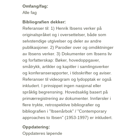
Omfang/fag:
Alle fag
Bibliografien dekker:
Referanser til: 1) Henrik Ibsens verker på
originalspråket og i oversettelser, både som
selvstendige utgivelser og deler av andre
publikasjoner. 2) Parodier over og omdiktninger
av Ibsens verker. 3) Dokumenter om Ibsens liv
og forfatterskap: Bøker, hovedoppgaver,
småtrykk, artikler og kapitler i samlingsverker
og konferanserapporter, i tidsskrifter og aviser.
Referanser til videogram og lydopptak er også
inkludert. I prinsippet ingen nasjonal eller
språklig begrensning. Hovedsaklig basert på
primærregistrering av dokumenter. Innførsler i
flere trykte, retrospektive bibliografier og
bibliografien i "Ibsenårbok" / "Contemporary
approaches to Ibsen" (1953-1997) er inkludert.
Oppdatering:
Oppdateres løpende