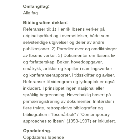
Omfang/fag:
Alle fag
Bibliografien dekker:
Referanser til: 1) Henrik Ibsens verker på
originalspråket og i oversettelser, både som
selvstendige utgivelser og deler av andre
publikasjoner. 2) Parodier over og omdiktninger
av Ibsens verker. 3) Dokumenter om Ibsens liv
og forfatterskap: Bøker, hovedoppgaver,
småtrykk, artikler og kapitler i samlingsverker
og konferanserapporter, i tidsskrifter og aviser.
Referanser til videogram og lydopptak er også
inkludert. I prinsippet ingen nasjonal eller
språklig begrensning. Hovedsaklig basert på
primærregistrering av dokumenter. Innførsler i
flere trykte, retrospektive bibliografier og
bibliografien i "Ibsenårbok" / "Contemporary
approaches to Ibsen" (1953-1997) er inkludert.
Oppdatering:
Oppdateres løpende