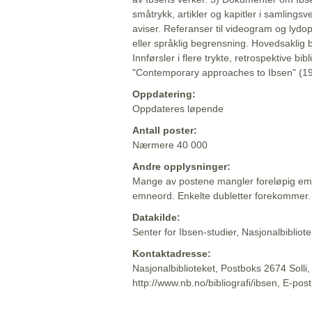
småtrykk, artikler og kapitler i samlingsv
aviser. Referanser til videogram og lydop
eller språklig begrensning. Hovedsaklig 
Innførsler i flere trykte, retrospektive bib
"Contemporary approaches to Ibsen" (19
Oppdatering:
Oppdateres løpende
Antall poster:
Nærmere 40 000
Andre opplysninger:
Mange av postene mangler foreløpig emn
emneord. Enkelte dubletter forekommer.
Datakilde:
Senter for Ibsen-studier, Nasjonalbiblio
Kontaktadresse:
Nasjonalbiblioteket, Postboks 2674 Solli
http://www.nb.no/bibliografi/ibsen, E-pos
Beskrivelsen sist oppdatert: 2022-06-20