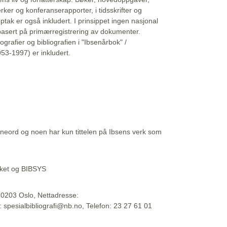
erker og konferanserapporter, i tidsskrifter og
ptak er også inkludert. I prinsippet ingen nasjonal
basert på primærregistrering av dokumenter.
liografier og bibliografien i "Ibsenårbok" /
53-1997) er inkludert.
eord og noen har kun tittelen på Ibsens verk som
teket og BIBSYS
, 0203 Oslo, Nettadresse:
t: spesialbibliografi@nb.no, Telefon: 23 27 61 01
 09:45:34