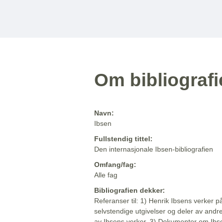
Om bibliograf
Navn:
Ibsen
Fullstendig tittel:
Den internasjonale Ibsen-bibliografien
Omfang/fag:
Alle fag
Bibliografien dekker:
Referanser til: 1) Henrik Ibsens verker p
selvstendige utgivelser og deler av andr
av Ibsens verker. 3) Dokumenter om Ibse