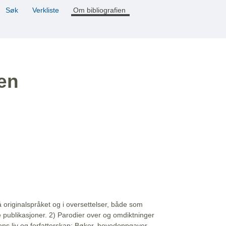
Søk
Verkliste
Om bibliografien
ien
å originalspråket og i oversettelser, både som
e publikasjoner. 2) Parodier over og omdiktninger
ns liv og forfatterskap: Bøker, hovedoppgaver,