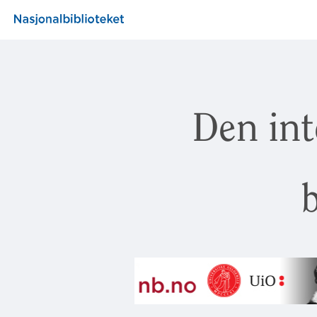
Den int
b