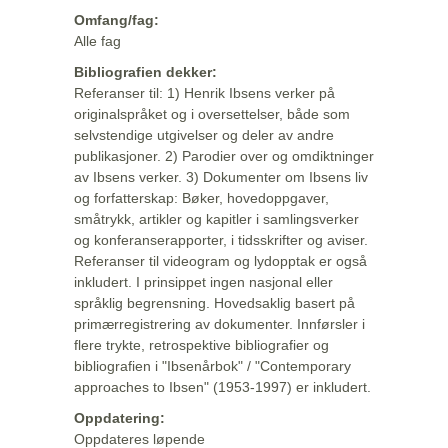
Omfang/fag:
Alle fag
Bibliografien dekker:
Referanser til: 1) Henrik Ibsens verker på
originalspråket og i oversettelser, både som
selvstendige utgivelser og deler av andre
publikasjoner. 2) Parodier over og omdiktninger
av Ibsens verker. 3) Dokumenter om Ibsens liv
og forfatterskap: Bøker, hovedoppgaver,
småtrykk, artikler og kapitler i samlingsverker
og konferanserapporter, i tidsskrifter og aviser.
Referanser til videogram og lydopptak er også
inkludert. I prinsippet ingen nasjonal eller
språklig begrensning. Hovedsaklig basert på
primærregistrering av dokumenter. Innførsler i
flere trykte, retrospektive bibliografier og
bibliografien i "Ibsenårbok" / "Contemporary
approaches to Ibsen" (1953-1997) er inkludert.
Oppdatering:
Oppdateres løpende