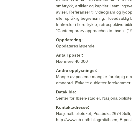
småtrykk, artikler og kapitler i samlingsv
aviser. Referanser til videogram og lydop
eller språklig begrensning. Hovedsaklig 
Innførsler i flere trykte, retrospektive bib
"Contemporary approaches to Ibsen" (19
Oppdatering:
Oppdateres løpende
Antall poster:
Nærmere 40 000
Andre opplysninger:
Mange av postene mangler foreløpig emn
emneord. Enkelte dubletter forekommer.
Datakilde:
Senter for Ibsen-studier, Nasjonalbiblio
Kontaktadresse:
Nasjonalbiblioteket, Postboks 2674 Solli
http://www.nb.no/bibliografi/ibsen, E-pos
Beskrivelsen sist oppdatert: 2022-06-20