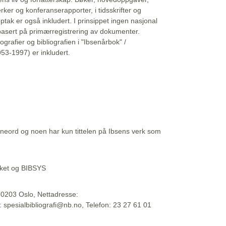
erker og konferanserapporter, i tidsskrifter og
ptak er også inkludert. I prinsippet ingen nasjonal
basert på primærregistrering av dokumenter.
liografier og bibliografien i "Ibsenårbok" /
53-1997) er inkludert.
eord og noen har kun tittelen på Ibsens verk som
teket og BIBSYS
, 0203 Oslo, Nettadresse:
t: spesialbibliografi@nb.no, Telefon: 23 27 61 01
 09:45:34