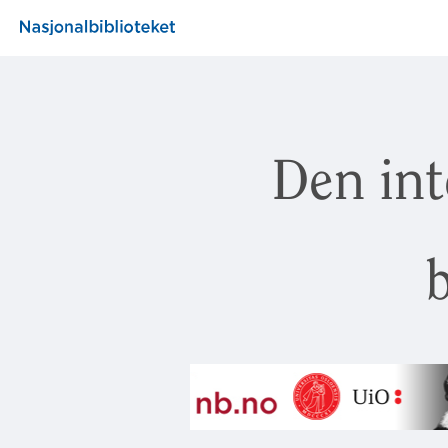
Den int
b