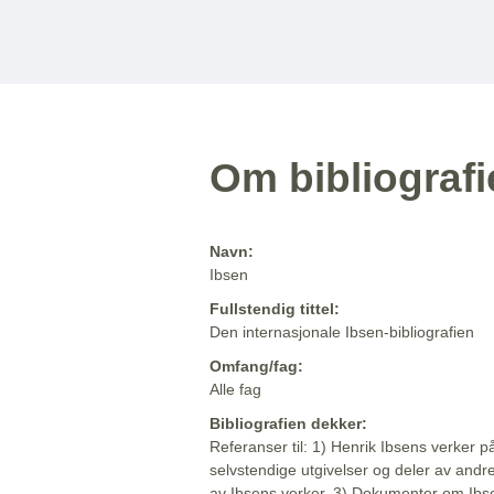
Om bibliograf
Navn:
Ibsen
Fullstendig tittel:
Den internasjonale Ibsen-bibliografien
Omfang/fag:
Alle fag
Bibliografien dekker:
Referanser til: 1) Henrik Ibsens verker p
selvstendige utgivelser og deler av andr
av Ibsens verker. 3) Dokumenter om Ibse