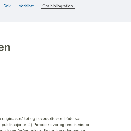
Søk
Verkliste
Om bibliografien
ien
å originalspråket og i oversettelser, både som
e publikasjoner. 2) Parodier over og omdiktninger
ns liv og forfatterskap: Bøker, hovedoppgaver,