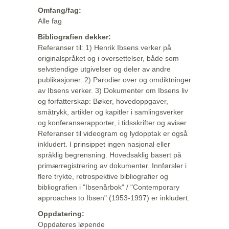
Omfang/fag:
Alle fag
Bibliografien dekker:
Referanser til: 1) Henrik Ibsens verker på
originalspråket og i oversettelser, både som
selvstendige utgivelser og deler av andre
publikasjoner. 2) Parodier over og omdiktninger
av Ibsens verker. 3) Dokumenter om Ibsens liv
og forfatterskap: Bøker, hovedoppgaver,
småtrykk, artikler og kapitler i samlingsverker
og konferanserapporter, i tidsskrifter og aviser.
Referanser til videogram og lydopptak er også
inkludert. I prinsippet ingen nasjonal eller
språklig begrensning. Hovedsaklig basert på
primærregistrering av dokumenter. Innførsler i
flere trykte, retrospektive bibliografier og
bibliografien i "Ibsenårbok" / "Contemporary
approaches to Ibsen" (1953-1997) er inkludert.
Oppdatering:
Oppdateres løpende