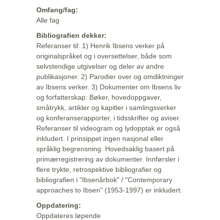
Omfang/fag:
Alle fag
Bibliografien dekker:
Referanser til: 1) Henrik Ibsens verker på
originalspråket og i oversettelser, både som
selvstendige utgivelser og deler av andre
publikasjoner. 2) Parodier over og omdiktninger
av Ibsens verker. 3) Dokumenter om Ibsens liv
og forfatterskap: Bøker, hovedoppgaver,
småtrykk, artikler og kapitler i samlingsverker
og konferanserapporter, i tidsskrifter og aviser.
Referanser til videogram og lydopptak er også
inkludert. I prinsippet ingen nasjonal eller
språklig begrensning. Hovedsaklig basert på
primærregistrering av dokumenter. Innførsler i
flere trykte, retrospektive bibliografier og
bibliografien i "Ibsenårbok" / "Contemporary
approaches to Ibsen" (1953-1997) er inkludert.
Oppdatering:
Oppdateres løpende