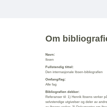
Om bibliograf
Navn:
Ibsen
Fullstendig tittel:
Den internasjonale Ibsen-bibliografien
Omfang/fag:
Alle fag
Bibliografien dekker:
Referanser til: 1) Henrik Ibsens verker p
selvstendige utgivelser og deler av andr
av Ibsens verker. 3) Dokumenter om Ibse