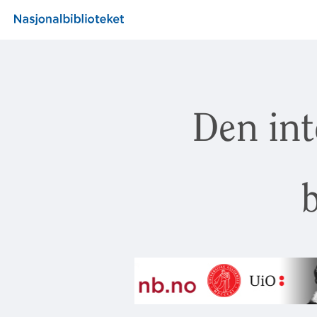
Den int
b