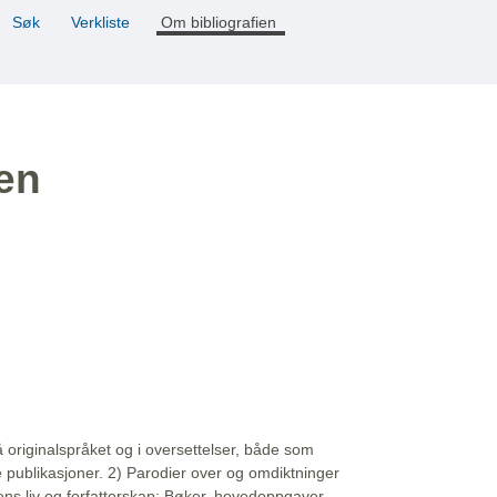
Søk
Verkliste
Om bibliografien
ien
å originalspråket og i oversettelser, både som
e publikasjoner. 2) Parodier over og omdiktninger
ns liv og forfatterskap: Bøker, hovedoppgaver,