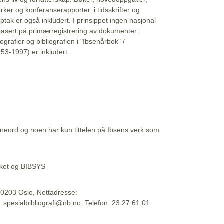
erker og konferanserapporter, i tidsskrifter og
ptak er også inkludert. I prinsippet ingen nasjonal
basert på primærregistrering av dokumenter.
liografier og bibliografien i "Ibsenårbok" /
53-1997) er inkludert.
eord og noen har kun tittelen på Ibsens verk som
teket og BIBSYS
, 0203 Oslo, Nettadresse:
t: spesialbibliografi@nb.no, Telefon: 23 27 61 01
 09:45:34