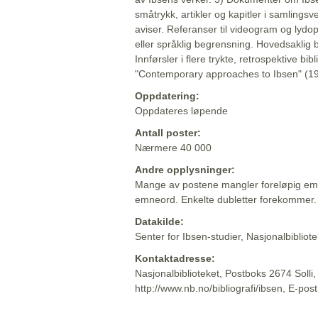
småtrykk, artikler og kapitler i samlingsv
aviser. Referanser til videogram og lydop
eller språklig begrensning. Hovedsaklig 
Innførsler i flere trykte, retrospektive bib
"Contemporary approaches to Ibsen" (19
Oppdatering:
Oppdateres løpende
Antall poster:
Nærmere 40 000
Andre opplysninger:
Mange av postene mangler foreløpig emn
emneord. Enkelte dubletter forekommer.
Datakilde:
Senter for Ibsen-studier, Nasjonalbiblio
Kontaktadresse:
Nasjonalbiblioteket, Postboks 2674 Solli
http://www.nb.no/bibliografi/ibsen, E-pos
Beskrivelsen sist oppdatert: 2022-06-20