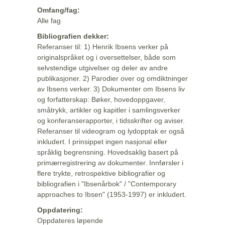
Omfang/fag:
Alle fag
Bibliografien dekker:
Referanser til: 1) Henrik Ibsens verker på
originalspråket og i oversettelser, både som
selvstendige utgivelser og deler av andre
publikasjoner. 2) Parodier over og omdiktninger
av Ibsens verker. 3) Dokumenter om Ibsens liv
og forfatterskap: Bøker, hovedoppgaver,
småtrykk, artikler og kapitler i samlingsverker
og konferanserapporter, i tidsskrifter og aviser.
Referanser til videogram og lydopptak er også
inkludert. I prinsippet ingen nasjonal eller
språklig begrensning. Hovedsaklig basert på
primærregistrering av dokumenter. Innførsler i
flere trykte, retrospektive bibliografier og
bibliografien i "Ibsenårbok" / "Contemporary
approaches to Ibsen" (1953-1997) er inkludert.
Oppdatering:
Oppdateres løpende