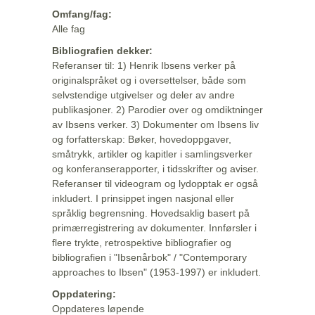
Omfang/fag:
Alle fag
Bibliografien dekker:
Referanser til: 1) Henrik Ibsens verker på
originalspråket og i oversettelser, både som
selvstendige utgivelser og deler av andre
publikasjoner. 2) Parodier over og omdiktninger
av Ibsens verker. 3) Dokumenter om Ibsens liv
og forfatterskap: Bøker, hovedoppgaver,
småtrykk, artikler og kapitler i samlingsverker
og konferanserapporter, i tidsskrifter og aviser.
Referanser til videogram og lydopptak er også
inkludert. I prinsippet ingen nasjonal eller
språklig begrensning. Hovedsaklig basert på
primærregistrering av dokumenter. Innførsler i
flere trykte, retrospektive bibliografier og
bibliografien i "Ibsenårbok" / "Contemporary
approaches to Ibsen" (1953-1997) er inkludert.
Oppdatering:
Oppdateres løpende