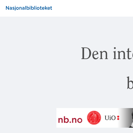
Den int
b