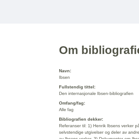
Om bibliograf
Navn:
Ibsen
Fullstendig tittel:
Den internasjonale Ibsen-bibliografien
Omfang/fag:
Alle fag
Bibliografien dekker:
Referanser til: 1) Henrik Ibsens verker p
selvstendige utgivelser og deler av andr
av Ibsens verker. 3) Dokumenter om Ibse