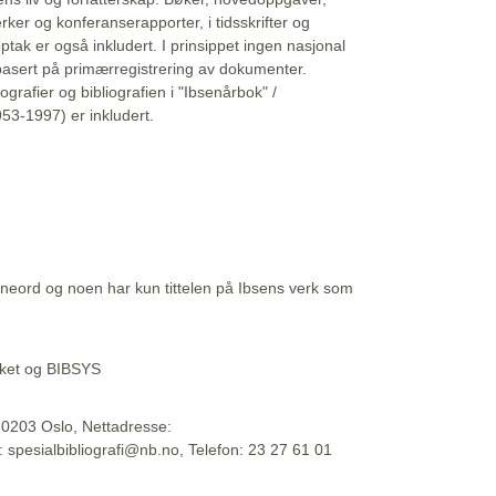
erker og konferanserapporter, i tidsskrifter og
ptak er også inkludert. I prinsippet ingen nasjonal
basert på primærregistrering av dokumenter.
liografier og bibliografien i "Ibsenårbok" /
53-1997) er inkludert.
eord og noen har kun tittelen på Ibsens verk som
teket og BIBSYS
, 0203 Oslo, Nettadresse:
t: spesialbibliografi@nb.no, Telefon: 23 27 61 01
 09:45:34