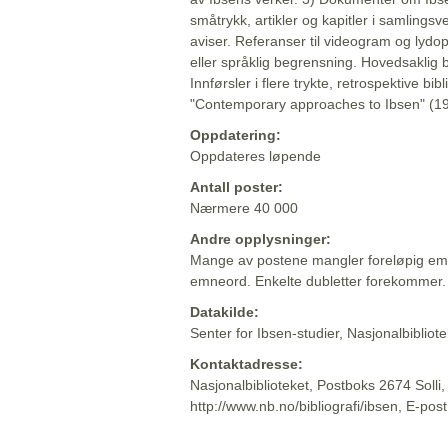
småtrykk, artikler og kapitler i samlingsv
aviser. Referanser til videogram og lydop
eller språklig begrensning. Hovedsaklig 
Innførsler i flere trykte, retrospektive bib
"Contemporary approaches to Ibsen" (19
Oppdatering:
Oppdateres løpende
Antall poster:
Nærmere 40 000
Andre opplysninger:
Mange av postene mangler foreløpig emn
emneord. Enkelte dubletter forekommer.
Datakilde:
Senter for Ibsen-studier, Nasjonalbiblio
Kontaktadresse:
Nasjonalbiblioteket, Postboks 2674 Solli
http://www.nb.no/bibliografi/ibsen, E-pos
Beskrivelsen sist oppdatert: 2022-06-20