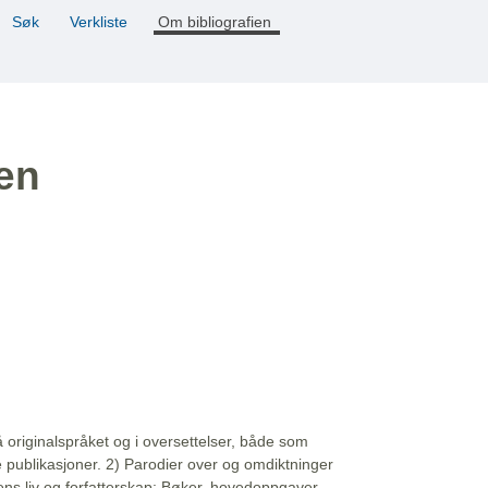
Søk
Verkliste
Om bibliografien
ien
å originalspråket og i oversettelser, både som
e publikasjoner. 2) Parodier over og omdiktninger
ns liv og forfatterskap: Bøker, hovedoppgaver,