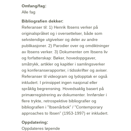
Omfang/fag:
Alle fag
Bibliografien dekker:
Referanser til: 1) Henrik Ibsens verker på
originalspråket og i oversettelser, både som
selvstendige utgivelser og deler av andre
publikasjoner. 2) Parodier over og omdiktninger
av Ibsens verker. 3) Dokumenter om Ibsens liv
og forfatterskap: Bøker, hovedoppgaver,
småtrykk, artikler og kapitler i samlingsverker
og konferanserapporter, i tidsskrifter og aviser.
Referanser til videogram og lydopptak er også
inkludert. I prinsippet ingen nasjonal eller
språklig begrensning. Hovedsaklig basert på
primærregistrering av dokumenter. Innførsler i
flere trykte, retrospektive bibliografier og
bibliografien i "Ibsenårbok" / "Contemporary
approaches to Ibsen" (1953-1997) er inkludert.
Oppdatering:
Oppdateres løpende