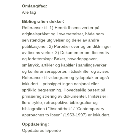
Omfang/fag:
Alle fag
Bibliografien dekker:
Referanser til: 1) Henrik Ibsens verker på
originalspråket og i oversettelser, både som
selvstendige utgivelser og deler av andre
publikasjoner. 2) Parodier over og omdiktninger
av Ibsens verker. 3) Dokumenter om Ibsens liv
og forfatterskap: Bøker, hovedoppgaver,
småtrykk, artikler og kapitler i samlingsverker
og konferanserapporter, i tidsskrifter og aviser.
Referanser til videogram og lydopptak er også
inkludert. I prinsippet ingen nasjonal eller
språklig begrensning. Hovedsaklig basert på
primærregistrering av dokumenter. Innførsler i
flere trykte, retrospektive bibliografier og
bibliografien i "Ibsenårbok" / "Contemporary
approaches to Ibsen" (1953-1997) er inkludert.
Oppdatering:
Oppdateres løpende