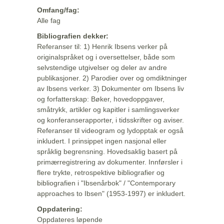
Omfang/fag:
Alle fag
Bibliografien dekker:
Referanser til: 1) Henrik Ibsens verker på
originalspråket og i oversettelser, både som
selvstendige utgivelser og deler av andre
publikasjoner. 2) Parodier over og omdiktninger
av Ibsens verker. 3) Dokumenter om Ibsens liv
og forfatterskap: Bøker, hovedoppgaver,
småtrykk, artikler og kapitler i samlingsverker
og konferanserapporter, i tidsskrifter og aviser.
Referanser til videogram og lydopptak er også
inkludert. I prinsippet ingen nasjonal eller
språklig begrensning. Hovedsaklig basert på
primærregistrering av dokumenter. Innførsler i
flere trykte, retrospektive bibliografier og
bibliografien i "Ibsenårbok" / "Contemporary
approaches to Ibsen" (1953-1997) er inkludert.
Oppdatering:
Oppdateres løpende