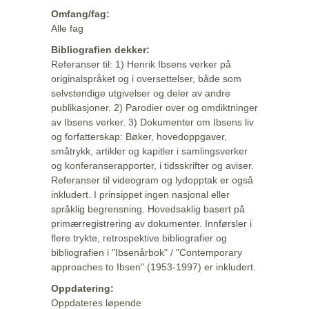
Omfang/fag:
Alle fag
Bibliografien dekker:
Referanser til: 1) Henrik Ibsens verker på
originalspråket og i oversettelser, både som
selvstendige utgivelser og deler av andre
publikasjoner. 2) Parodier over og omdiktninger
av Ibsens verker. 3) Dokumenter om Ibsens liv
og forfatterskap: Bøker, hovedoppgaver,
småtrykk, artikler og kapitler i samlingsverker
og konferanserapporter, i tidsskrifter og aviser.
Referanser til videogram og lydopptak er også
inkludert. I prinsippet ingen nasjonal eller
språklig begrensning. Hovedsaklig basert på
primærregistrering av dokumenter. Innførsler i
flere trykte, retrospektive bibliografier og
bibliografien i "Ibsenårbok" / "Contemporary
approaches to Ibsen" (1953-1997) er inkludert.
Oppdatering:
Oppdateres løpende