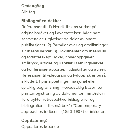
Omfang/fag:
Alle fag
Bibliografien dekker:
Referanser til: 1) Henrik Ibsens verker på
originalspråket og i oversettelser, både som
selvstendige utgivelser og deler av andre
publikasjoner. 2) Parodier over og omdiktninger
av Ibsens verker. 3) Dokumenter om Ibsens liv
og forfatterskap: Bøker, hovedoppgaver,
småtrykk, artikler og kapitler i samlingsverker
og konferanserapporter, i tidsskrifter og aviser.
Referanser til videogram og lydopptak er også
inkludert. I prinsippet ingen nasjonal eller
språklig begrensning. Hovedsaklig basert på
primærregistrering av dokumenter. Innførsler i
flere trykte, retrospektive bibliografier og
bibliografien i "Ibsenårbok" / "Contemporary
approaches to Ibsen" (1953-1997) er inkludert.
Oppdatering:
Oppdateres løpende