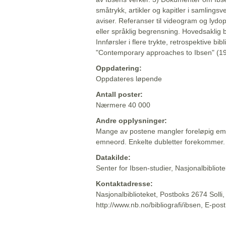
småtrykk, artikler og kapitler i samlingsv
aviser. Referanser til videogram og lydop
eller språklig begrensning. Hovedsaklig 
Innførsler i flere trykte, retrospektive bib
"Contemporary approaches to Ibsen" (19
Oppdatering:
Oppdateres løpende
Antall poster:
Nærmere 40 000
Andre opplysninger:
Mange av postene mangler foreløpig emn
emneord. Enkelte dubletter forekommer.
Datakilde:
Senter for Ibsen-studier, Nasjonalbiblio
Kontaktadresse:
Nasjonalbiblioteket, Postboks 2674 Solli
http://www.nb.no/bibliografi/ibsen, E-pos
Beskrivelsen sist oppdatert: 2022-06-20