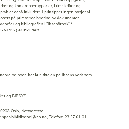
erker og konferanserapporter, i tidsskrifter og
ptak er også inkludert. I prinsippet ingen nasjonal
basert på primærregistrering av dokumenter.
liografier og bibliografien i "Ibsenårbok" /
53-1997) er inkludert.
eord og noen har kun tittelen på Ibsens verk som
teket og BIBSYS
, 0203 Oslo, Nettadresse:
t: spesialbibliografi@nb.no, Telefon: 23 27 61 01
 09:45:34