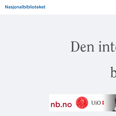
Den int
b