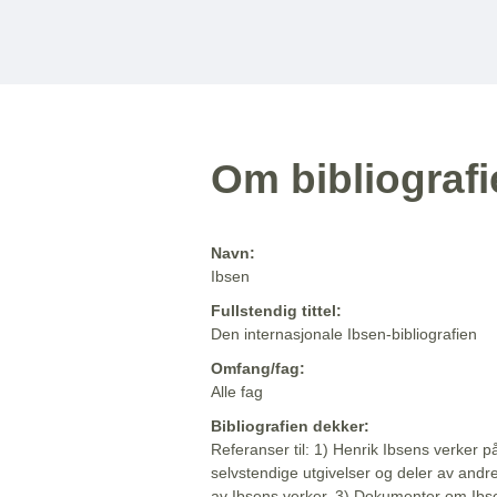
Om bibliograf
Navn:
Ibsen
Fullstendig tittel:
Den internasjonale Ibsen-bibliografien
Omfang/fag:
Alle fag
Bibliografien dekker:
Referanser til: 1) Henrik Ibsens verker p
selvstendige utgivelser og deler av andr
av Ibsens verker. 3) Dokumenter om Ibse