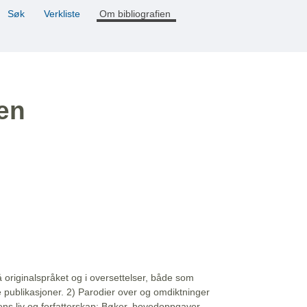
Søk
Verkliste
Om bibliografien
ien
å originalspråket og i oversettelser, både som
e publikasjoner. 2) Parodier over og omdiktninger
ns liv og forfatterskap: Bøker, hovedoppgaver,