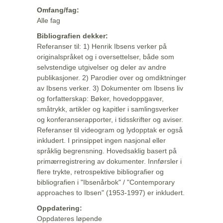
Omfang/fag:
Alle fag
Bibliografien dekker:
Referanser til: 1) Henrik Ibsens verker på
originalspråket og i oversettelser, både som
selvstendige utgivelser og deler av andre
publikasjoner. 2) Parodier over og omdiktninger
av Ibsens verker. 3) Dokumenter om Ibsens liv
og forfatterskap: Bøker, hovedoppgaver,
småtrykk, artikler og kapitler i samlingsverker
og konferanserapporter, i tidsskrifter og aviser.
Referanser til videogram og lydopptak er også
inkludert. I prinsippet ingen nasjonal eller
språklig begrensning. Hovedsaklig basert på
primærregistrering av dokumenter. Innførsler i
flere trykte, retrospektive bibliografier og
bibliografien i "Ibsenårbok" / "Contemporary
approaches to Ibsen" (1953-1997) er inkludert.
Oppdatering:
Oppdateres løpende