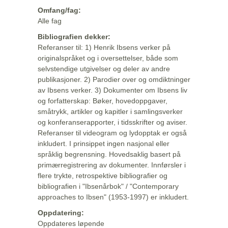
Omfang/fag:
Alle fag
Bibliografien dekker:
Referanser til: 1) Henrik Ibsens verker på
originalspråket og i oversettelser, både som
selvstendige utgivelser og deler av andre
publikasjoner. 2) Parodier over og omdiktninger
av Ibsens verker. 3) Dokumenter om Ibsens liv
og forfatterskap: Bøker, hovedoppgaver,
småtrykk, artikler og kapitler i samlingsverker
og konferanserapporter, i tidsskrifter og aviser.
Referanser til videogram og lydopptak er også
inkludert. I prinsippet ingen nasjonal eller
språklig begrensning. Hovedsaklig basert på
primærregistrering av dokumenter. Innførsler i
flere trykte, retrospektive bibliografier og
bibliografien i "Ibsenårbok" / "Contemporary
approaches to Ibsen" (1953-1997) er inkludert.
Oppdatering:
Oppdateres løpende