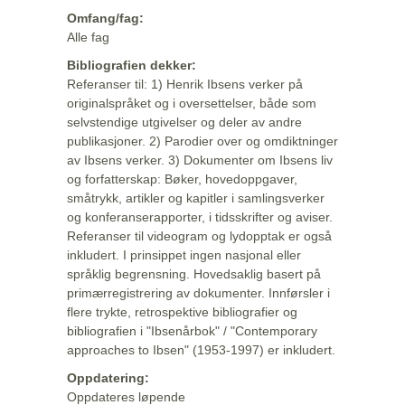
Omfang/fag:
Alle fag
Bibliografien dekker:
Referanser til: 1) Henrik Ibsens verker på
originalspråket og i oversettelser, både som
selvstendige utgivelser og deler av andre
publikasjoner. 2) Parodier over og omdiktninger
av Ibsens verker. 3) Dokumenter om Ibsens liv
og forfatterskap: Bøker, hovedoppgaver,
småtrykk, artikler og kapitler i samlingsverker
og konferanserapporter, i tidsskrifter og aviser.
Referanser til videogram og lydopptak er også
inkludert. I prinsippet ingen nasjonal eller
språklig begrensning. Hovedsaklig basert på
primærregistrering av dokumenter. Innførsler i
flere trykte, retrospektive bibliografier og
bibliografien i "Ibsenårbok" / "Contemporary
approaches to Ibsen" (1953-1997) er inkludert.
Oppdatering:
Oppdateres løpende