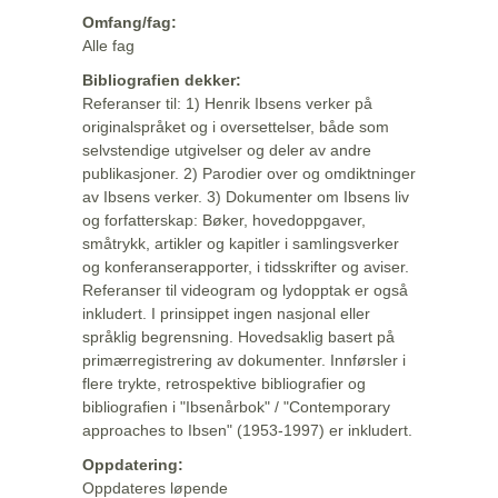
Omfang/fag:
Alle fag
Bibliografien dekker:
Referanser til: 1) Henrik Ibsens verker på
originalspråket og i oversettelser, både som
selvstendige utgivelser og deler av andre
publikasjoner. 2) Parodier over og omdiktninger
av Ibsens verker. 3) Dokumenter om Ibsens liv
og forfatterskap: Bøker, hovedoppgaver,
småtrykk, artikler og kapitler i samlingsverker
og konferanserapporter, i tidsskrifter og aviser.
Referanser til videogram og lydopptak er også
inkludert. I prinsippet ingen nasjonal eller
språklig begrensning. Hovedsaklig basert på
primærregistrering av dokumenter. Innførsler i
flere trykte, retrospektive bibliografier og
bibliografien i "Ibsenårbok" / "Contemporary
approaches to Ibsen" (1953-1997) er inkludert.
Oppdatering:
Oppdateres løpende