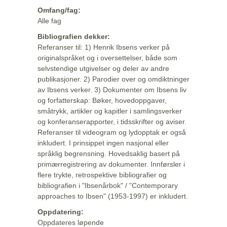
Omfang/fag:
Alle fag
Bibliografien dekker:
Referanser til: 1) Henrik Ibsens verker på
originalspråket og i oversettelser, både som
selvstendige utgivelser og deler av andre
publikasjoner. 2) Parodier over og omdiktninger
av Ibsens verker. 3) Dokumenter om Ibsens liv
og forfatterskap: Bøker, hovedoppgaver,
småtrykk, artikler og kapitler i samlingsverker
og konferanserapporter, i tidsskrifter og aviser.
Referanser til videogram og lydopptak er også
inkludert. I prinsippet ingen nasjonal eller
språklig begrensning. Hovedsaklig basert på
primærregistrering av dokumenter. Innførsler i
flere trykte, retrospektive bibliografier og
bibliografien i "Ibsenårbok" / "Contemporary
approaches to Ibsen" (1953-1997) er inkludert.
Oppdatering:
Oppdateres løpende