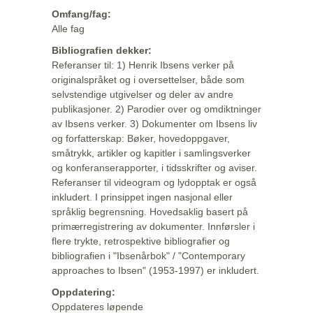
Omfang/fag:
Alle fag
Bibliografien dekker:
Referanser til: 1) Henrik Ibsens verker på
originalspråket og i oversettelser, både som
selvstendige utgivelser og deler av andre
publikasjoner. 2) Parodier over og omdiktninger
av Ibsens verker. 3) Dokumenter om Ibsens liv
og forfatterskap: Bøker, hovedoppgaver,
småtrykk, artikler og kapitler i samlingsverker
og konferanserapporter, i tidsskrifter og aviser.
Referanser til videogram og lydopptak er også
inkludert. I prinsippet ingen nasjonal eller
språklig begrensning. Hovedsaklig basert på
primærregistrering av dokumenter. Innførsler i
flere trykte, retrospektive bibliografier og
bibliografien i "Ibsenårbok" / "Contemporary
approaches to Ibsen" (1953-1997) er inkludert.
Oppdatering:
Oppdateres løpende