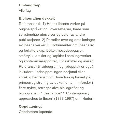
Omfang/fag:
Alle fag
Bibliografien dekker:
Referanser til: 1) Henrik Ibsens verker på
originalspråket og i oversettelser, både som
selvstendige utgivelser og deler av andre
publikasjoner. 2) Parodier over og omdiktninger
av Ibsens verker. 3) Dokumenter om Ibsens liv
og forfatterskap: Bøker, hovedoppgaver,
småtrykk, artikler og kapitler i samlingsverker
og konferanserapporter, i tidsskrifter og aviser.
Referanser til videogram og lydopptak er også
inkludert. I prinsippet ingen nasjonal eller
språklig begrensning. Hovedsaklig basert på
primærregistrering av dokumenter. Innførsler i
flere trykte, retrospektive bibliografier og
bibliografien i "Ibsenårbok" / "Contemporary
approaches to Ibsen" (1953-1997) er inkludert.
Oppdatering:
Oppdateres løpende