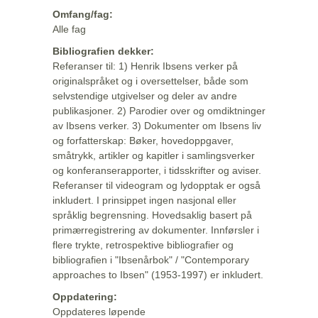
Omfang/fag:
Alle fag
Bibliografien dekker:
Referanser til: 1) Henrik Ibsens verker på
originalspråket og i oversettelser, både som
selvstendige utgivelser og deler av andre
publikasjoner. 2) Parodier over og omdiktninger
av Ibsens verker. 3) Dokumenter om Ibsens liv
og forfatterskap: Bøker, hovedoppgaver,
småtrykk, artikler og kapitler i samlingsverker
og konferanserapporter, i tidsskrifter og aviser.
Referanser til videogram og lydopptak er også
inkludert. I prinsippet ingen nasjonal eller
språklig begrensning. Hovedsaklig basert på
primærregistrering av dokumenter. Innførsler i
flere trykte, retrospektive bibliografier og
bibliografien i "Ibsenårbok" / "Contemporary
approaches to Ibsen" (1953-1997) er inkludert.
Oppdatering:
Oppdateres løpende