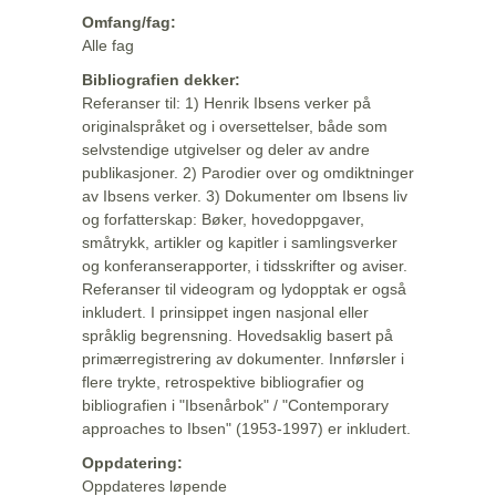
Omfang/fag:
Alle fag
Bibliografien dekker:
Referanser til: 1) Henrik Ibsens verker på
originalspråket og i oversettelser, både som
selvstendige utgivelser og deler av andre
publikasjoner. 2) Parodier over og omdiktninger
av Ibsens verker. 3) Dokumenter om Ibsens liv
og forfatterskap: Bøker, hovedoppgaver,
småtrykk, artikler og kapitler i samlingsverker
og konferanserapporter, i tidsskrifter og aviser.
Referanser til videogram og lydopptak er også
inkludert. I prinsippet ingen nasjonal eller
språklig begrensning. Hovedsaklig basert på
primærregistrering av dokumenter. Innførsler i
flere trykte, retrospektive bibliografier og
bibliografien i "Ibsenårbok" / "Contemporary
approaches to Ibsen" (1953-1997) er inkludert.
Oppdatering:
Oppdateres løpende