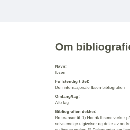
Om bibliograf
Navn:
Ibsen
Fullstendig tittel:
Den internasjonale Ibsen-bibliografien
Omfang/fag:
Alle fag
Bibliografien dekker:
Referanser til: 1) Henrik Ibsens verker p
selvstendige utgivelser og deler av andr
av Ibsens verker. 3) Dokumenter om Ibse