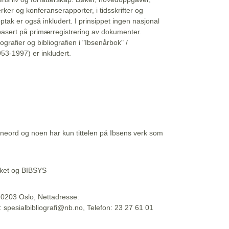
erker og konferanserapporter, i tidsskrifter og
ptak er også inkludert. I prinsippet ingen nasjonal
basert på primærregistrering av dokumenter.
liografier og bibliografien i "Ibsenårbok" /
53-1997) er inkludert.
eord og noen har kun tittelen på Ibsens verk som
teket og BIBSYS
, 0203 Oslo, Nettadresse:
t: spesialbibliografi@nb.no, Telefon: 23 27 61 01
 09:45:34