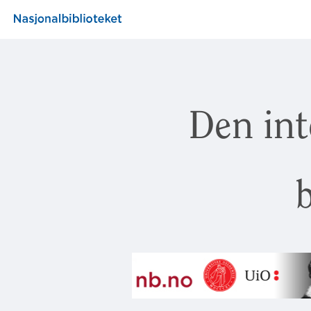
Den int
b