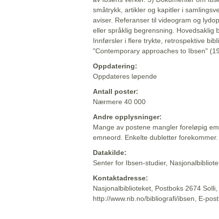
småtrykk, artikler og kapitler i samlingsv
aviser. Referanser til videogram og lydop
eller språklig begrensning. Hovedsaklig 
Innførsler i flere trykte, retrospektive bib
"Contemporary approaches to Ibsen" (19
Oppdatering:
Oppdateres løpende
Antall poster:
Nærmere 40 000
Andre opplysninger:
Mange av postene mangler foreløpig emn
emneord. Enkelte dubletter forekommer.
Datakilde:
Senter for Ibsen-studier, Nasjonalbiblio
Kontaktadresse:
Nasjonalbiblioteket, Postboks 2674 Solli
http://www.nb.no/bibliografi/ibsen, E-pos
Beskrivelsen sist oppdatert: 2022-06-20