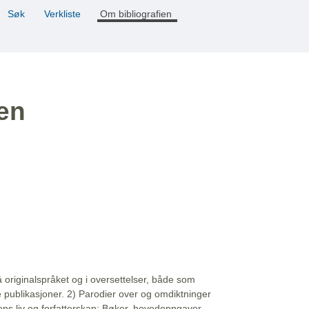
Søk
Verkliste
Om bibliografien
ien
å originalspråket og i oversettelser, både som
e publikasjoner. 2) Parodier over og omdiktninger
ns liv og forfatterskap: Bøker, hovedoppgaver,