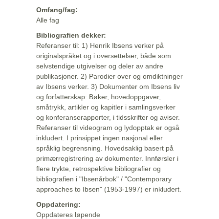
Omfang/fag:
Alle fag
Bibliografien dekker:
Referanser til: 1) Henrik Ibsens verker på
originalspråket og i oversettelser, både som
selvstendige utgivelser og deler av andre
publikasjoner. 2) Parodier over og omdiktninger
av Ibsens verker. 3) Dokumenter om Ibsens liv
og forfatterskap: Bøker, hovedoppgaver,
småtrykk, artikler og kapitler i samlingsverker
og konferanserapporter, i tidsskrifter og aviser.
Referanser til videogram og lydopptak er også
inkludert. I prinsippet ingen nasjonal eller
språklig begrensning. Hovedsaklig basert på
primærregistrering av dokumenter. Innførsler i
flere trykte, retrospektive bibliografier og
bibliografien i "Ibsenårbok" / "Contemporary
approaches to Ibsen" (1953-1997) er inkludert.
Oppdatering:
Oppdateres løpende