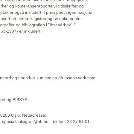
erker og konferanserapporter, i tidsskrifter og
ptak er også inkludert. I prinsippet ingen nasjonal
basert på primærregistrering av dokumenter.
liografier og bibliografien i "Ibsenårbok" /
53-1997) er inkludert.
eord og noen har kun tittelen på Ibsens verk som
teket og BIBSYS
, 0203 Oslo, Nettadresse:
t: spesialbibliografi@nb.no, Telefon: 23 27 61 01
 09:45:34