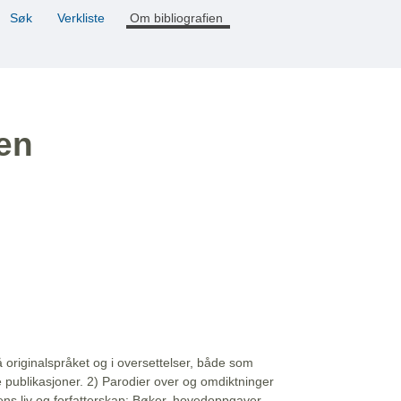
Søk
Verkliste
Om bibliografien
ien
å originalspråket og i oversettelser, både som
e publikasjoner. 2) Parodier over og omdiktninger
ns liv og forfatterskap: Bøker, hovedoppgaver,