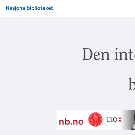
Den int
b