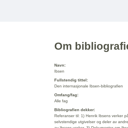
Om bibliograf
Navn:
Ibsen
Fullstendig tittel:
Den internasjonale Ibsen-bibliografien
Omfang/fag:
Alle fag
Bibliografien dekker:
Referanser til: 1) Henrik Ibsens verker p
selvstendige utgivelser og deler av andr
av Ibsens verker. 3) Dokumenter om Ibse