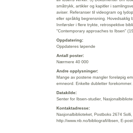
småtrykk, artikler og kapitler i samlingsv
aviser. Referanser til videogram og lydop
eller språklig begrensning. Hovedsaklig 
Innførsler i flere trykte, retrospektive bib
"Contemporary approaches to Ibsen" (19
Oppdatering:
Oppdateres løpende
Antall poster:
Nærmere 40 000
Andre opplysninger:
Mange av postene mangler foreløpig emn
emneord. Enkelte dubletter forekommer.
Datakilde:
Senter for Ibsen-studier, Nasjonalbiblio
Kontaktadresse:
Nasjonalbiblioteket, Postboks 2674 Solli
http://www.nb.no/bibliografi/ibsen, E-pos
Beskrivelsen sist oppdatert: 2022-06-20