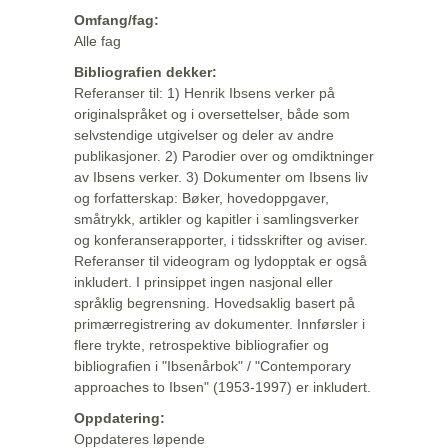
Omfang/fag:
Alle fag
Bibliografien dekker:
Referanser til: 1) Henrik Ibsens verker på
originalspråket og i oversettelser, både som
selvstendige utgivelser og deler av andre
publikasjoner. 2) Parodier over og omdiktninger
av Ibsens verker. 3) Dokumenter om Ibsens liv
og forfatterskap: Bøker, hovedoppgaver,
småtrykk, artikler og kapitler i samlingsverker
og konferanserapporter, i tidsskrifter og aviser.
Referanser til videogram og lydopptak er også
inkludert. I prinsippet ingen nasjonal eller
språklig begrensning. Hovedsaklig basert på
primærregistrering av dokumenter. Innførsler i
flere trykte, retrospektive bibliografier og
bibliografien i "Ibsenårbok" / "Contemporary
approaches to Ibsen" (1953-1997) er inkludert.
Oppdatering:
Oppdateres løpende