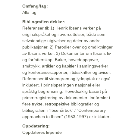
Omfang/fag:
Alle fag
Bibliografien dekker:
Referanser til: 1) Henrik Ibsens verker på
originalspråket og i oversettelser, både som
selvstendige utgivelser og deler av andre
publikasjoner. 2) Parodier over og omdiktninger
av Ibsens verker. 3) Dokumenter om Ibsens liv
og forfatterskap: Bøker, hovedoppgaver,
småtrykk, artikler og kapitler i samlingsverker
og konferanserapporter, i tidsskrifter og aviser.
Referanser til videogram og lydopptak er også
inkludert. I prinsippet ingen nasjonal eller
språklig begrensning. Hovedsaklig basert på
primærregistrering av dokumenter. Innførsler i
flere trykte, retrospektive bibliografier og
bibliografien i "Ibsenårbok" / "Contemporary
approaches to Ibsen" (1953-1997) er inkludert.
Oppdatering:
Oppdateres løpende