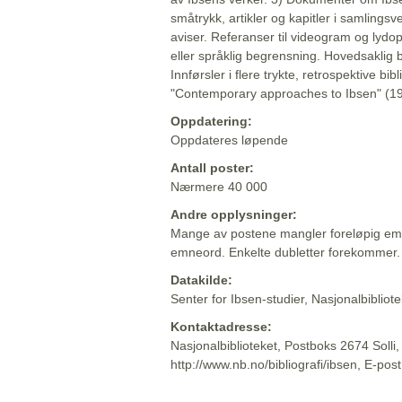
småtrykk, artikler og kapitler i samlingsv
aviser. Referanser til videogram og lydop
eller språklig begrensning. Hovedsaklig 
Innførsler i flere trykte, retrospektive bib
"Contemporary approaches to Ibsen" (19
Oppdatering:
Oppdateres løpende
Antall poster:
Nærmere 40 000
Andre opplysninger:
Mange av postene mangler foreløpig emn
emneord. Enkelte dubletter forekommer.
Datakilde:
Senter for Ibsen-studier, Nasjonalbiblio
Kontaktadresse:
Nasjonalbiblioteket, Postboks 2674 Solli
http://www.nb.no/bibliografi/ibsen, E-pos
Beskrivelsen sist oppdatert: 2022-06-20