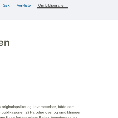
Søk
Verkliste
Om bibliografien
ien
å originalspråket og i oversettelser, både som
e publikasjoner. 2) Parodier over og omdiktninger
ns liv og forfatterskap: Bøker, hovedoppgaver,