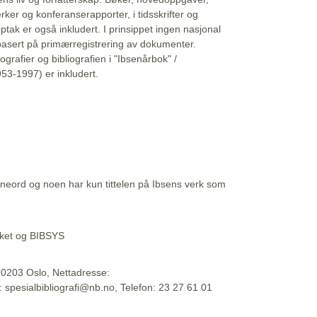
erker og konferanserapporter, i tidsskrifter og
ptak er også inkludert. I prinsippet ingen nasjonal
basert på primærregistrering av dokumenter.
liografier og bibliografien i "Ibsenårbok" /
53-1997) er inkludert.
eord og noen har kun tittelen på Ibsens verk som
teket og BIBSYS
, 0203 Oslo, Nettadresse:
t: spesialbibliografi@nb.no, Telefon: 23 27 61 01
 09:45:34