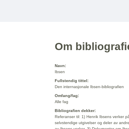
Om bibliograf
Navn:
Ibsen
Fullstendig tittel:
Den internasjonale Ibsen-bibliografien
Omfang/fag:
Alle fag
Bibliografien dekker:
Referanser til: 1) Henrik Ibsens verker p
selvstendige utgivelser og deler av andr
av Ibsens verker. 3) Dokumenter om Ibse