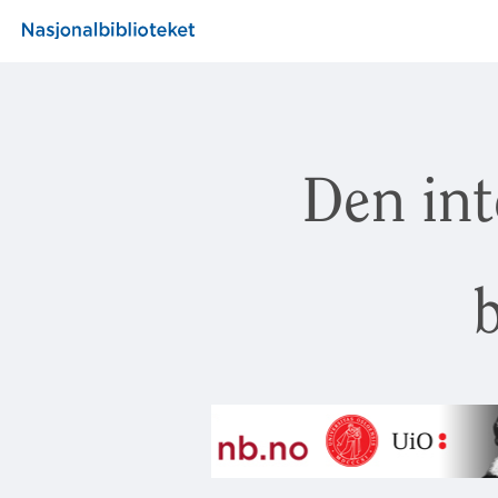
Den int
b