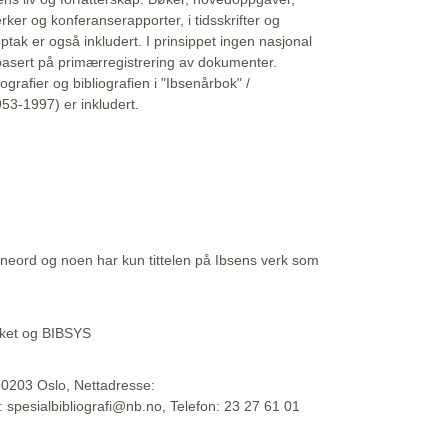
erker og konferanserapporter, i tidsskrifter og
ptak er også inkludert. I prinsippet ingen nasjonal
basert på primærregistrering av dokumenter.
liografier og bibliografien i "Ibsenårbok" /
53-1997) er inkludert.
eord og noen har kun tittelen på Ibsens verk som
teket og BIBSYS
, 0203 Oslo, Nettadresse:
t: spesialbibliografi@nb.no, Telefon: 23 27 61 01
 09:45:34