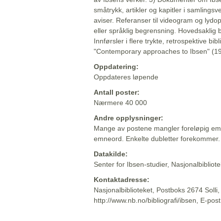
småtrykk, artikler og kapitler i samlingsv
aviser. Referanser til videogram og lydop
eller språklig begrensning. Hovedsaklig 
Innførsler i flere trykte, retrospektive bib
"Contemporary approaches to Ibsen" (19
Oppdatering:
Oppdateres løpende
Antall poster:
Nærmere 40 000
Andre opplysninger:
Mange av postene mangler foreløpig emn
emneord. Enkelte dubletter forekommer.
Datakilde:
Senter for Ibsen-studier, Nasjonalbiblio
Kontaktadresse:
Nasjonalbiblioteket, Postboks 2674 Solli
http://www.nb.no/bibliografi/ibsen, E-pos
Beskrivelsen sist oppdatert: 2022-06-20