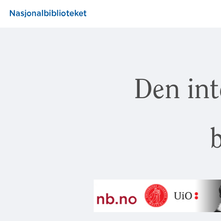
Den int
b