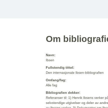
Om bibliograf
Navn:
Ibsen
Fullstendig tittel:
Den internasjonale Ibsen-bibliografien
Omfang/fag:
Alle fag
Bibliografien dekker:
Referanser til: 1) Henrik Ibsens verker p
selvstendige utgivelser og deler av andr
av Ibsens verker. 3) Dokumenter om Ibse