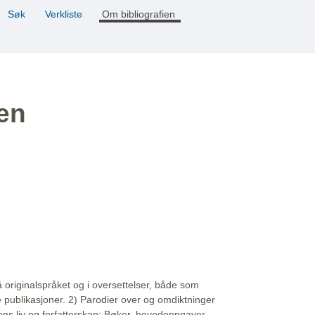
Søk
Verkliste
Om bibliografien
ien
å originalspråket og i oversettelser, både som
e publikasjoner. 2) Parodier over og omdiktninger
ns liv og forfatterskap: Bøker, hovedoppgaver,