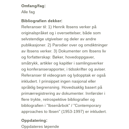
Omfang/fag:
Alle fag
Bibliografien dekker:
Referanser til: 1) Henrik Ibsens verker på
originalspråket og i oversettelser, både som
selvstendige utgivelser og deler av andre
publikasjoner. 2) Parodier over og omdiktninger
av Ibsens verker. 3) Dokumenter om Ibsens liv
og forfatterskap: Bøker, hovedoppgaver,
småtrykk, artikler og kapitler i samlingsverker
og konferanserapporter, i tidsskrifter og aviser.
Referanser til videogram og lydopptak er også
inkludert. I prinsippet ingen nasjonal eller
språklig begrensning. Hovedsaklig basert på
primærregistrering av dokumenter. Innførsler i
flere trykte, retrospektive bibliografier og
bibliografien i "Ibsenårbok" / "Contemporary
approaches to Ibsen" (1953-1997) er inkludert.
Oppdatering:
Oppdateres løpende