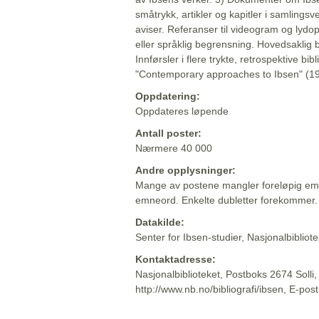
småtrykk, artikler og kapitler i samlingsv
aviser. Referanser til videogram og lydop
eller språklig begrensning. Hovedsaklig 
Innførsler i flere trykte, retrospektive bib
"Contemporary approaches to Ibsen" (19
Oppdatering:
Oppdateres løpende
Antall poster:
Nærmere 40 000
Andre opplysninger:
Mange av postene mangler foreløpig emn
emneord. Enkelte dubletter forekommer.
Datakilde:
Senter for Ibsen-studier, Nasjonalbiblio
Kontaktadresse:
Nasjonalbiblioteket, Postboks 2674 Solli
http://www.nb.no/bibliografi/ibsen, E-pos
Beskrivelsen sist oppdatert: 2022-06-20