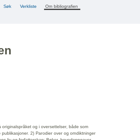
Søk
Verkliste
Om bibliografien
ien
å originalspråket og i oversettelser, både som
e publikasjoner. 2) Parodier over og omdiktninger
ns liv og forfatterskap: Bøker, hovedoppgaver,