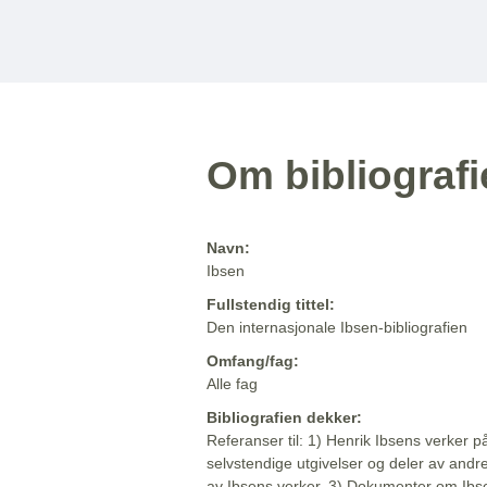
Om bibliograf
Navn:
Ibsen
Fullstendig tittel:
Den internasjonale Ibsen-bibliografien
Omfang/fag:
Alle fag
Bibliografien dekker:
Referanser til: 1) Henrik Ibsens verker p
selvstendige utgivelser og deler av andr
av Ibsens verker. 3) Dokumenter om Ibse