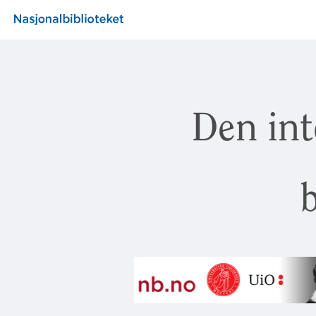
Den int
b