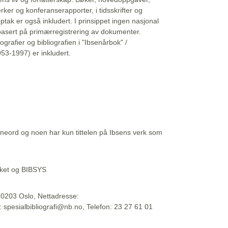
erker og konferanserapporter, i tidsskrifter og
ptak er også inkludert. I prinsippet ingen nasjonal
basert på primærregistrering av dokumenter.
liografier og bibliografien i "Ibsenårbok" /
53-1997) er inkludert.
eord og noen har kun tittelen på Ibsens verk som
teket og BIBSYS
, 0203 Oslo, Nettadresse:
t: spesialbibliografi@nb.no, Telefon: 23 27 61 01
 09:45:34