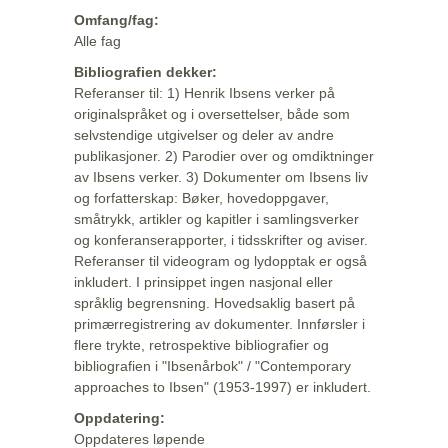
Omfang/fag:
Alle fag
Bibliografien dekker:
Referanser til: 1) Henrik Ibsens verker på
originalspråket og i oversettelser, både som
selvstendige utgivelser og deler av andre
publikasjoner. 2) Parodier over og omdiktninger
av Ibsens verker. 3) Dokumenter om Ibsens liv
og forfatterskap: Bøker, hovedoppgaver,
småtrykk, artikler og kapitler i samlingsverker
og konferanserapporter, i tidsskrifter og aviser.
Referanser til videogram og lydopptak er også
inkludert. I prinsippet ingen nasjonal eller
språklig begrensning. Hovedsaklig basert på
primærregistrering av dokumenter. Innførsler i
flere trykte, retrospektive bibliografier og
bibliografien i "Ibsenårbok" / "Contemporary
approaches to Ibsen" (1953-1997) er inkludert.
Oppdatering:
Oppdateres løpende