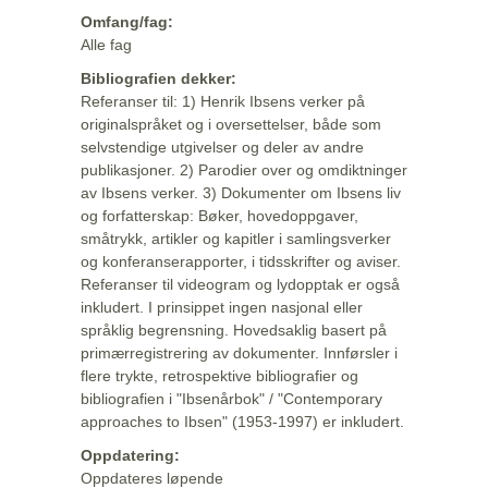
Omfang/fag:
Alle fag
Bibliografien dekker:
Referanser til: 1) Henrik Ibsens verker på
originalspråket og i oversettelser, både som
selvstendige utgivelser og deler av andre
publikasjoner. 2) Parodier over og omdiktninger
av Ibsens verker. 3) Dokumenter om Ibsens liv
og forfatterskap: Bøker, hovedoppgaver,
småtrykk, artikler og kapitler i samlingsverker
og konferanserapporter, i tidsskrifter og aviser.
Referanser til videogram og lydopptak er også
inkludert. I prinsippet ingen nasjonal eller
språklig begrensning. Hovedsaklig basert på
primærregistrering av dokumenter. Innførsler i
flere trykte, retrospektive bibliografier og
bibliografien i "Ibsenårbok" / "Contemporary
approaches to Ibsen" (1953-1997) er inkludert.
Oppdatering:
Oppdateres løpende