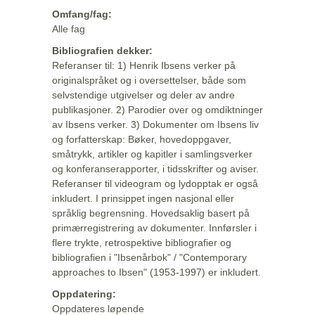
Omfang/fag:
Alle fag
Bibliografien dekker:
Referanser til: 1) Henrik Ibsens verker på
originalspråket og i oversettelser, både som
selvstendige utgivelser og deler av andre
publikasjoner. 2) Parodier over og omdiktninger
av Ibsens verker. 3) Dokumenter om Ibsens liv
og forfatterskap: Bøker, hovedoppgaver,
småtrykk, artikler og kapitler i samlingsverker
og konferanserapporter, i tidsskrifter og aviser.
Referanser til videogram og lydopptak er også
inkludert. I prinsippet ingen nasjonal eller
språklig begrensning. Hovedsaklig basert på
primærregistrering av dokumenter. Innførsler i
flere trykte, retrospektive bibliografier og
bibliografien i "Ibsenårbok" / "Contemporary
approaches to Ibsen" (1953-1997) er inkludert.
Oppdatering:
Oppdateres løpende