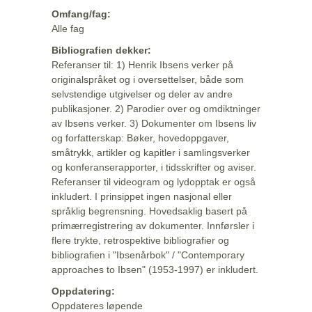
Omfang/fag:
Alle fag
Bibliografien dekker:
Referanser til: 1) Henrik Ibsens verker på
originalspråket og i oversettelser, både som
selvstendige utgivelser og deler av andre
publikasjoner. 2) Parodier over og omdiktninger
av Ibsens verker. 3) Dokumenter om Ibsens liv
og forfatterskap: Bøker, hovedoppgaver,
småtrykk, artikler og kapitler i samlingsverker
og konferanserapporter, i tidsskrifter og aviser.
Referanser til videogram og lydopptak er også
inkludert. I prinsippet ingen nasjonal eller
språklig begrensning. Hovedsaklig basert på
primærregistrering av dokumenter. Innførsler i
flere trykte, retrospektive bibliografier og
bibliografien i "Ibsenårbok" / "Contemporary
approaches to Ibsen" (1953-1997) er inkludert.
Oppdatering:
Oppdateres løpende