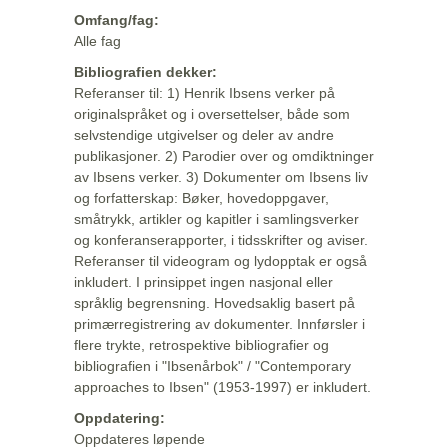
Omfang/fag:
Alle fag
Bibliografien dekker:
Referanser til: 1) Henrik Ibsens verker på
originalspråket og i oversettelser, både som
selvstendige utgivelser og deler av andre
publikasjoner. 2) Parodier over og omdiktninger
av Ibsens verker. 3) Dokumenter om Ibsens liv
og forfatterskap: Bøker, hovedoppgaver,
småtrykk, artikler og kapitler i samlingsverker
og konferanserapporter, i tidsskrifter og aviser.
Referanser til videogram og lydopptak er også
inkludert. I prinsippet ingen nasjonal eller
språklig begrensning. Hovedsaklig basert på
primærregistrering av dokumenter. Innførsler i
flere trykte, retrospektive bibliografier og
bibliografien i "Ibsenårbok" / "Contemporary
approaches to Ibsen" (1953-1997) er inkludert.
Oppdatering:
Oppdateres løpende