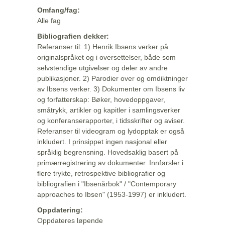
Omfang/fag:
Alle fag
Bibliografien dekker:
Referanser til: 1) Henrik Ibsens verker på
originalspråket og i oversettelser, både som
selvstendige utgivelser og deler av andre
publikasjoner. 2) Parodier over og omdiktninger
av Ibsens verker. 3) Dokumenter om Ibsens liv
og forfatterskap: Bøker, hovedoppgaver,
småtrykk, artikler og kapitler i samlingsverker
og konferanserapporter, i tidsskrifter og aviser.
Referanser til videogram og lydopptak er også
inkludert. I prinsippet ingen nasjonal eller
språklig begrensning. Hovedsaklig basert på
primærregistrering av dokumenter. Innførsler i
flere trykte, retrospektive bibliografier og
bibliografien i "Ibsenårbok" / "Contemporary
approaches to Ibsen" (1953-1997) er inkludert.
Oppdatering:
Oppdateres løpende