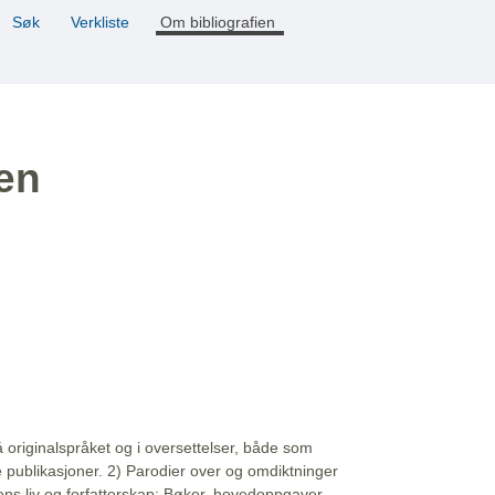
Søk
Verkliste
Om bibliografien
ien
å originalspråket og i oversettelser, både som
e publikasjoner. 2) Parodier over og omdiktninger
ns liv og forfatterskap: Bøker, hovedoppgaver,