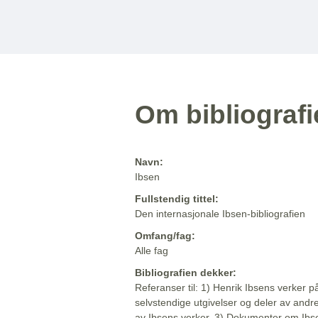
Om bibliograf
Navn:
Ibsen
Fullstendig tittel:
Den internasjonale Ibsen-bibliografien
Omfang/fag:
Alle fag
Bibliografien dekker:
Referanser til: 1) Henrik Ibsens verker p
selvstendige utgivelser og deler av andr
av Ibsens verker. 3) Dokumenter om Ibse