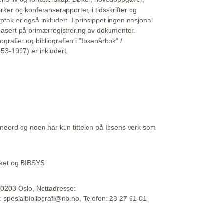
erker og konferanserapporter, i tidsskrifter og
ptak er også inkludert. I prinsippet ingen nasjonal
basert på primærregistrering av dokumenter.
liografier og bibliografien i "Ibsenårbok" /
53-1997) er inkludert.
eord og noen har kun tittelen på Ibsens verk som
teket og BIBSYS
, 0203 Oslo, Nettadresse:
t: spesialbibliografi@nb.no, Telefon: 23 27 61 01
 09:45:34