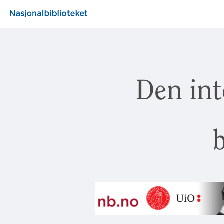
Den int
b