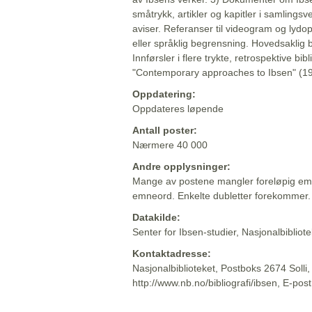
småtrykk, artikler og kapitler i samlingsv
aviser. Referanser til videogram og lydop
eller språklig begrensning. Hovedsaklig 
Innførsler i flere trykte, retrospektive bib
"Contemporary approaches to Ibsen" (19
Oppdatering:
Oppdateres løpende
Antall poster:
Nærmere 40 000
Andre opplysninger:
Mange av postene mangler foreløpig emn
emneord. Enkelte dubletter forekommer.
Datakilde:
Senter for Ibsen-studier, Nasjonalbiblio
Kontaktadresse:
Nasjonalbiblioteket, Postboks 2674 Solli
http://www.nb.no/bibliografi/ibsen, E-pos
Beskrivelsen sist oppdatert: 2022-06-20