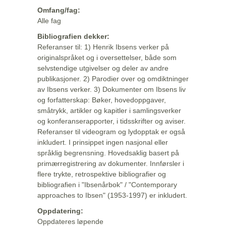
Omfang/fag:
Alle fag
Bibliografien dekker:
Referanser til: 1) Henrik Ibsens verker på
originalspråket og i oversettelser, både som
selvstendige utgivelser og deler av andre
publikasjoner. 2) Parodier over og omdiktninger
av Ibsens verker. 3) Dokumenter om Ibsens liv
og forfatterskap: Bøker, hovedoppgaver,
småtrykk, artikler og kapitler i samlingsverker
og konferanserapporter, i tidsskrifter og aviser.
Referanser til videogram og lydopptak er også
inkludert. I prinsippet ingen nasjonal eller
språklig begrensning. Hovedsaklig basert på
primærregistrering av dokumenter. Innførsler i
flere trykte, retrospektive bibliografier og
bibliografien i "Ibsenårbok" / "Contemporary
approaches to Ibsen" (1953-1997) er inkludert.
Oppdatering:
Oppdateres løpende