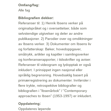
Omfang/fag:
Alle fag
Bibliografien dekker:
Referanser til: 1) Henrik Ibsens verker på
originalspråket og i oversettelser, både som
selvstendige utgivelser og deler av andre
publikasjoner. 2) Parodier over og omdiktninger
av Ibsens verker. 3) Dokumenter om Ibsens liv
og forfatterskap: Bøker, hovedoppgaver,
småtrykk, artikler og kapitler i samlingsverker
og konferanserapporter, i tidsskrifter og aviser.
Referanser til videogram og lydopptak er også
inkludert. I prinsippet ingen nasjonal eller
språklig begrensning. Hovedsaklig basert på
primærregistrering av dokumenter. Innførsler i
flere trykte, retrospektive bibliografier og
bibliografien i "Ibsenårbok" / "Contemporary
approaches to Ibsen" (1953-1997) er inkludert.
Oppdatering:
Oppdateres løpende